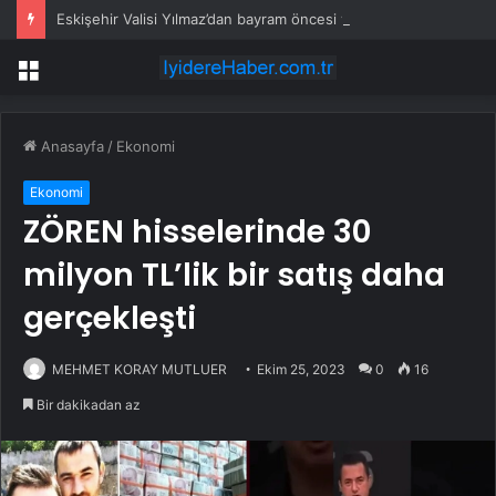
Eskişehir Valisi Yılmaz’dan bayram öncesi yola çıkacaklara uyarı
Menü
Anasayfa
/
Ekonomi
Ekonomi
ZÖREN hisselerinde 30
milyon TL’lik bir satış daha
gerçekleşti
MEHMET KORAY MUTLUER
Ekim 25, 2023
0
16
Bir dakikadan az