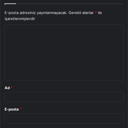
E-posta adresiniz yayınlanmayacak.
Gerekli alanlar
*
ile
işaretlenmişlerdir
Y
o
r
u
m
*
Ad
*
E-posta
*