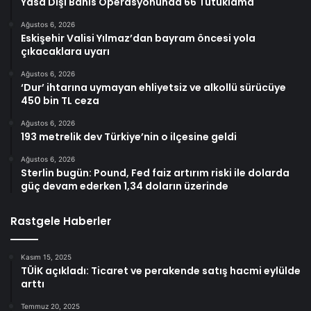
Yasa Dışı Bahis Operasyonunda 66 Tutuklama
Ağustos 6, 2026
Eskişehir Valisi Yılmaz’dan bayram öncesi yola
çıkacaklara uyarı
Ağustos 6, 2026
‘Dur’ ihtarına uymayan ehliyetsiz ve alkollü sürücüye
450 bin TL ceza
Ağustos 6, 2026
193 metrelik dev Türkiye’nin o ilçesine geldi
Ağustos 6, 2026
Sterlin bugün: Pound, Fed faiz artırım riski ile dolarda
güç devam ederken 1,34 doların üzerinde
Rastgele Haberler
Kasım 15, 2025
TÜİK açıkladı: Ticaret ve perakende satış hacmi eylülde
arttı
Temmuz 20, 2025