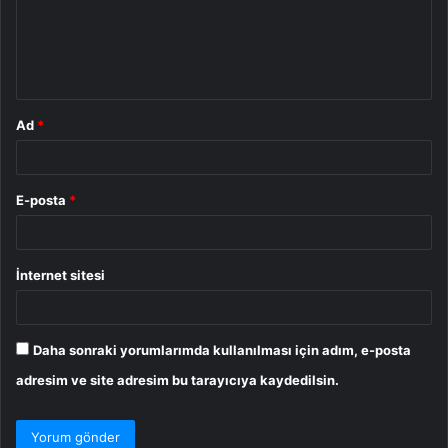
u
m
*
Ad
*
E-posta
*
İnternet sitesi
Daha sonraki yorumlarımda kullanılması için adım, e-posta
adresim ve site adresim bu tarayıcıya kaydedilsin.