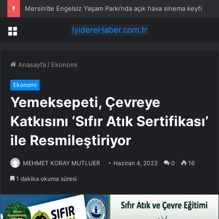
Mersin’de Engelsiz Yaşam Parkı’nda açık hava sinema keyfi
Menü
Anasayfa
/
Ekonomi
Ekonomi
Yemeksepeti, Çevreye
Katkısını ‘Sıfır Atık Sertifikası’
ile Resmileştiriyor
MEHMET KORAY MUTLUER
Haziran 4, 2023
0
16
1 dakika okuma süresi