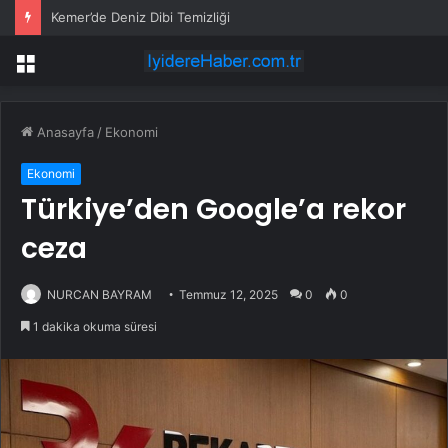
Kemer’de Deniz Dibi Temizliği
Menü
Anasayfa
/
Ekonomi
Ekonomi
Türkiye’den Google’a rekor
ceza
NURCAN BAYRAM
Temmuz 12, 2025
0
0
1 dakika okuma süresi