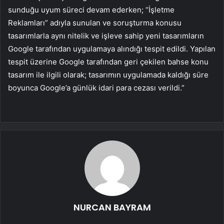
sundu
ğu uyum s
üreci devam ederken; “
İşletme
Reklamları” adıyla sunulan ve soruşturma konusu
tasarımlarla aynı nitelik ve işleve sahip yeni tasarımların
Google tarafından uygulamaya alındığı tespit edildi. Yapılan
tespit
üzerine Google taraf
ından geri
çekilen bahse konu
tasar
ım ile ilgili olarak; tasarımın uygulamada kaldığı s
üre
boyunca Google’a günlük idari para cezas
ı verildi.”
NURCAN BAYRAM