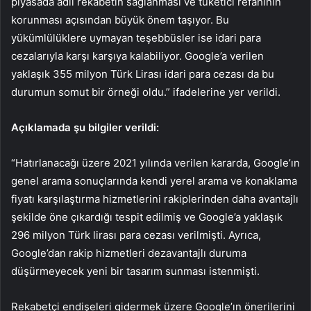
piyasada adil rekabetin sa
ğlanması ve t
üketici refah
ının
korunması a
ç
ısından b
üyük önem ta
şıyor. Bu
y
ükümlülüklere uymayan te
şebb
üsler ise idari para
cezalar
ıyla karşı karşıya kalabiliyor. Google’a verilen
yaklaşık 355 milyon T
ürk Liras
ı idari para cezası da bu
durumun somut bir
örne
ği oldu.” ifadelerine yer verildi.
A
ç
ıklamada şu bilgiler verildi:
“Hatırlanacağı
üzere 2021 y
ılında verilen kararda, Google’ın
genel arama sonu
çlar
ında kendi yerel arama ve konaklama
fiyatı karşılaştırma hizmetlerini rakiplerinden daha avantajlı
şekilde
öne ç
ıkardığı tespit edilmiş ve Google’a yaklaşık
296 milyon T
ürk liras
ı para cezası verilmişti. Ayrıca,
Google’dan rakip hizmetleri dezavantajlı duruma
d
ü
ş
ürmeyecek yeni bir tasar
ım sunması istenmişti.
Rekabet
çi endi
şeleri gidermek
üzere Google’
ın
önerilerini