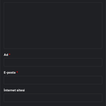
Y
o
r
u
m
*
Ad
*
E-posta
*
İnternet sitesi