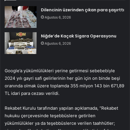
Dilencinin üzerinden çıkan para şaşırttı
Ağustos 6, 2026
Niğde’de Kaçak Sigara Operasyonu
Ağustos 6, 2026
Google’a y
ükümlülükleri yerine getirmesi sebebebiyle
2024 yılı gayri safi gelirlerinin her g
ün için on binde be
şi
oranında olmak
üzere toplamda 355 milyon 143 bin 671,89
TL idari para cezas
ı verildi.
Rekabet Kurulu tarafından yapılan a
ç
ıklamada, “Rekabet
hukuku
çerçevesinde te
şebb
üslere getirilen
yükümlülükler ya da te
şebb
üslerce verilen taahhütler;