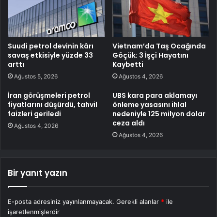
Suudi petrol devinin kârı
Vietnam’da Taş Ocağında
savaş etkisiyle yüzde 33
Göçük: 3 İşçi Hayatını
arttı
Kaybetti
Ağustos 5, 2026
Ağustos 4, 2026
İran görüşmeleri petrol
UBS kara para aklamayı
fiyatlarını düşürdü, tahvil
önleme yasasını ihlal
faizleri geriledi
nedeniyle 125 milyon dolar
ceza aldı
Ağustos 4, 2026
Ağustos 4, 2026
Bir yanıt yazın
E-posta adresiniz yayınlanmayacak.
Gerekli alanlar
*
ile
işaretlenmişlerdir