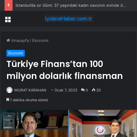
İstanbul’da sır ölüm: 37 yaşındaki kadın savcının evinde ölü bulundu!
Menü
Anasayfa
/
Ekonomi
Ekonomi
Türkiye Finans’tan 100
milyon dolarlık finansman
MURAT KARAHAN
Ocak 7, 2023
0
20
1 dakika okuma süresi