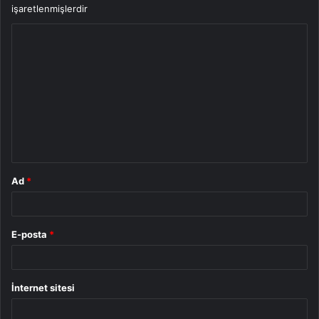
işaretlenmişlerdir
Y
o
r
u
m
*
Ad
*
E-posta
*
İnternet sitesi