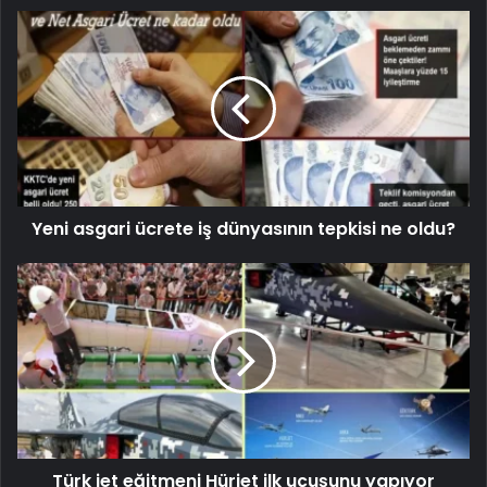
Yeni asgari ücrete iş dünyasının tepkisi ne oldu?
Türk jet eğitmeni Hürjet ilk uçuşunu yapıyor