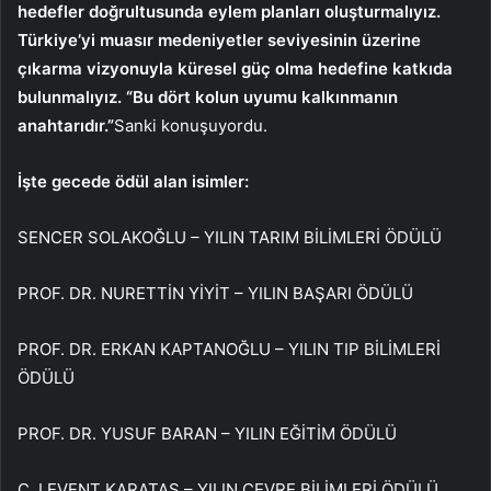
hedefler doğrultusunda eylem planları oluşturmalıyız.
Türkiye’yi muasır medeniyetler seviyesinin üzerine
çıkarma vizyonuyla küresel güç olma hedefine katkıda
bulunmalıyız. “Bu dört kolun uyumu kalkınmanın
anahtarıdır.”
Sanki konuşuyordu.
İşte gecede ödül alan isimler:
SENCER SOLAKOĞLU – YILIN TARIM BİLİMLERİ ÖDÜLÜ
PROF. DR. NURETTİN YİYİT – YILIN BAŞARI ÖDÜLÜ
PROF. DR. ERKAN KAPTANOĞLU – YILIN TIP BİLİMLERİ
ÖDÜLÜ
PROF. DR. YUSUF BARAN – YILIN EĞİTİM ÖDÜLÜ
C. LEVENT KARATAŞ – YILIN ÇEVRE BİLİMLERİ ÖDÜLÜ