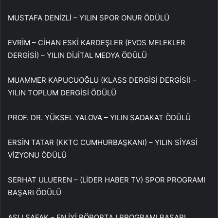
MUSTAFA DENİZLİ – YILIN SPOR ONUR ÖDÜLÜ
EVRİM – CİHAN ESKİ KARDEŞLER (EVOS MELEKLER
DERGİSİ) – YILIN DİJİTAL MEDYA ÖDÜLÜ
MUAMMER KAPUCUOĞLU (KLASS DERGİSİ DERGİSİ) –
YILIN TOPLUM DERGİSİ ÖDÜLÜ
PROF. DR. YÜKSEL YALOVA – YILIN SADAKAT ÖDÜLÜ
ERSİN TATAR (KKTC CUMHURBAŞKANI) – YILIN SİYASİ
VİZYONU ÖDÜLÜ
SERHAT ULUEREN – (LİDER HABER TV) SPOR PROGRAMI
BAŞARI ÖDÜLÜ
ASLI ŞAFAK – EN İYİ RÖPORTAJ PROGRAMI BAŞARI