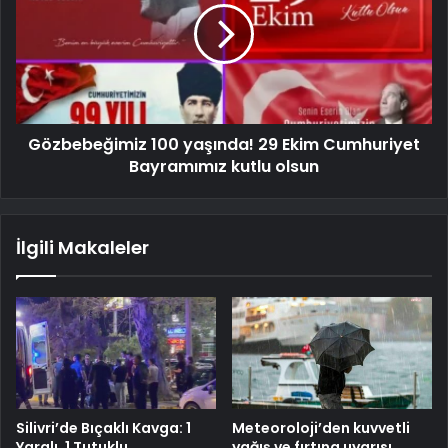
Gözbebeğimiz 100 yaşında! 29 Ekim Cumhuriyet
Bayramımız kutlu olsun
İlgili Makaleler
Silivri’de Bıçaklı Kavga: 1
Meteoroloji’den kuvvetli
Yaralı, 1 Tutuklu
yağış ve fırtına uyarısı