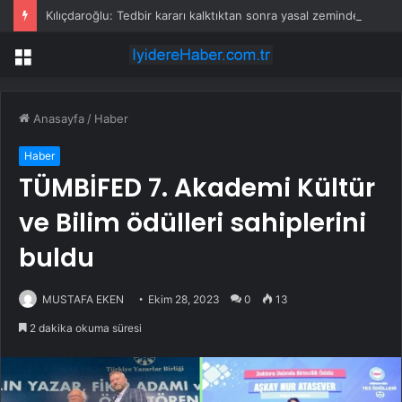
Kılıçdaroğlu: Tedbir kararı kalktıktan sonra yasal zeminde kurultay olur
Menü
Anasayfa
/
Haber
Haber
TÜMBİFED 7. Akademi Kültür
ve Bilim ödülleri sahiplerini
buldu
MUSTAFA EKEN
Ekim 28, 2023
0
13
2 dakika okuma süresi