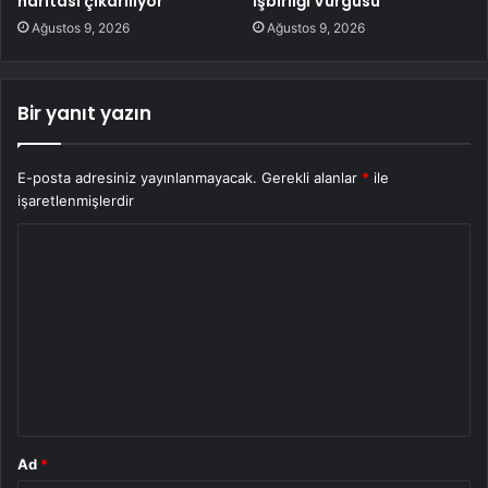
haritası çıkarılıyor
İşbirliği Vurgusu
Ağustos 9, 2026
Ağustos 9, 2026
Bir yanıt yazın
E-posta adresiniz yayınlanmayacak.
Gerekli alanlar
*
ile
işaretlenmişlerdir
Y
o
r
u
m
*
Ad
*