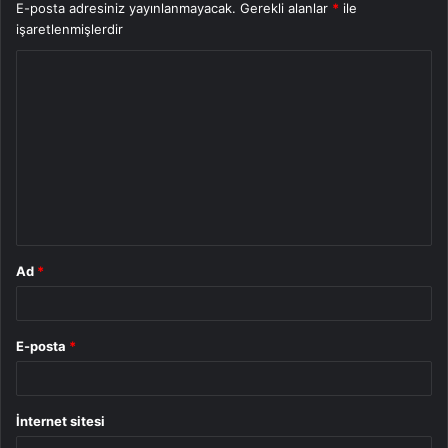
E-posta adresiniz yayınlanmayacak.
Gerekli alanlar
*
ile
işaretlenmişlerdir
Y
o
r
u
m
*
Ad
*
E-posta
*
İnternet sitesi