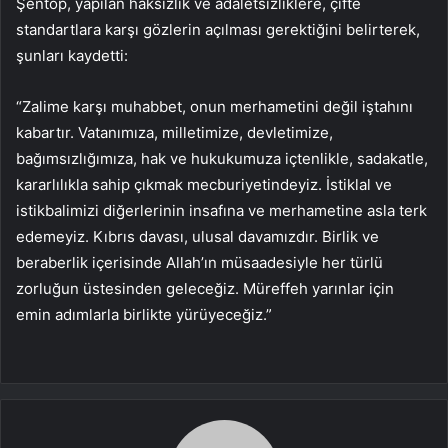
Şentop, yapılan haksızlık ve adaletsizliklere, çifte
standartlara karşı gözlerin açılması gerektiğini belirterek,
şunları kaydetti:
“Zalime karşı muhabbet, onun merhametini değil iştahını
kabartır. Vatanımıza, milletimize, devletimize,
bağımsızlığımıza, hak ve hukukumuza içtenlikle, sadakatle,
kararlılıkla sahip çıkmak mecburiyetindeyiz. İstiklal ve
istikbalimizi diğerlerinin insafına ve merhametine asla terk
edemeyiz. Kıbrıs davası, ulusal davamızdır. Birlik ve
beraberlik içerisinde Allah’ın müsaadesiyle her türlü
zorluğun üstesinden geleceğiz. Müreffeh yarınlar için
emin adımlarla birlikte yürüyeceğiz.”