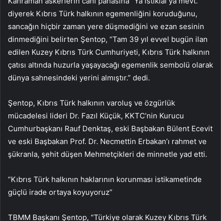
Kahraman askerlerin canı pahasına “Ya istiklal ya mevt.”
diyerek Kıbrıs Türk halkının egemenliğini koruduğunu,
sancağın hiçbir zaman yere düşmediğini ve ezan sesinin
dinmediğini belirten Şentop, “Tam 39 yıl evvel bugün ilan
edilen Kuzey Kıbrıs Türk Cumhuriyeti, Kıbrıs Türk halkının
çatısı altında huzurla yaşayacağı egemenlik sembolü olarak
dünya sahnesindeki yerini almıştır.” dedi.
Şentop, Kıbrıs Türk halkının varoluş ve özgürlük
mücadelesi lideri Dr. Fazıl Küçük, KKTC’nin Kurucu
Cumhurbaşkanı Rauf Denktaş, eski Başbakan Bülent Ecevit
ve eski Başbakan Prof. Dr. Necmettin Erbakan’ı rahmet ve
şükranla, şehit düşen Mehmetçikleri de minnetle yad etti.
“Kıbrıs Türk halkının haklarının korunması istikametinde
güçlü irade ortaya koyuyoruz”
TBMM Başkanı Şentop, “Türkiye olarak Kuzey Kıbrıs Türk