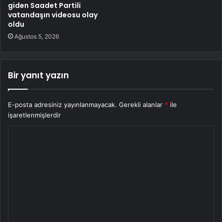
giden Saadet Partili
vatandaşın videosu olay
oldu
Ağustos 5, 2026
Bir yanıt yazın
E-posta adresiniz yayınlanmayacak.
Gerekli alanlar
*
ile
işaretlenmişlerdir
Y
o
r
u
m
*