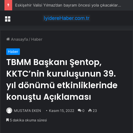
Eskişehir Valisi Yılmaz’dan bayram öncesi yola çıkacaklara uyarı
Menü
Anasayfa
/
Haber
Haber
TBMM Başkanı Şentop,
KKTC’nin kuruluşunun 39.
yıl dönümü etkinliklerinde
konuştu Açıklaması
MUSTAFA EKEN
Kasım 15, 2022
0
23
5 dakika okuma süresi