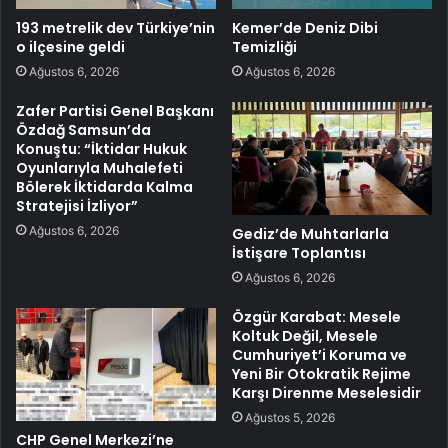
193 metrelik dev Türkiye’nin
Kemer’de Deniz Dibi
o ilçesine geldi
Temizliği
Ağustos 6, 2026
Ağustos 6, 2026
Zafer Partisi Genel Başkanı
Özdağ Samsun’da
Konuştu: “İktidar Hukuk
Oyunlarıyla Muhalefeti
Bölerek İktidarda Kalma
Stratejisi İzliyor”
Ağustos 6, 2026
Gediz’de Muhtarlarla
İstişare Toplantısı
Ağustos 6, 2026
Özgür Karabat: Mesele
Koltuk Değil, Mesele
Cumhuriyet’i Koruma ve
Yeni Bir Otokratik Rejime
Karşı Direnme Meselesidir
Ağustos 5, 2026
CHP Genel Merkezi’ne