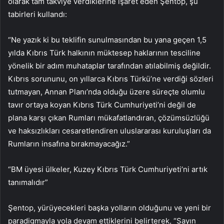
olarak tam takviye verdiklerine işaret eden Şentop, şu
tabirleri kullandı:
“Ne yazık ki bu teklifin sunulmasından bu yana geçen 1,5
yılda Kıbrıs Türk halkının müktesep haklarının tesciline
yönelik bir adım muhataplar tarafından atılabilmiş değildir.
Kıbrıs sorununu, on yıllarca Kıbrıs Türkü’ne verdiği sözleri
tutmayan, Annan Planı’nda olduğu üzere süreçte olumlu
tavır ortaya koyan Kıbrıs Türk Cumhuriyeti’ni değil de
plana karşı çıkan Rumları mükafatlandıran, çözümsüzlüğü
ve haksızlıkları cesaretlendiren uluslararası kuruluşları da
Rumların insafına bırakmayacağız.”
“BM üyesi ülkeler, Kuzey Kıbrıs Türk Cumhuriyeti’ni artık
tanımalıdır”
Şentop, yürüyecekleri başka yolların olduğunu ve yeni bir
paradigmayla yola devam ettiklerini belirterek, “Sayın