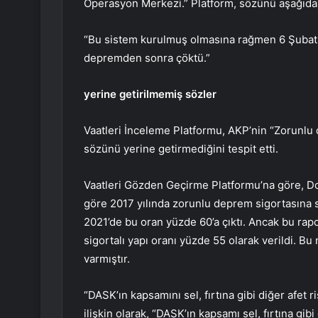
Operasyon Merkezi.” Platform, sözünü aşağıdak
“Bu sistem kurulmuş olmasına rağmen 6 Şubat 
depremden sonra çöktü.”
yerine getirilmemiş sözler
Vaatleri İnceleme Platformu, AKP’nin “Zorunlu
sözünü yerine getirmediğini tespit etti.
Vaatleri Gözden Geçirme Platformu’na göre, Do
göre 2017 yılında zorunlu deprem sigortasına s
2021’de bu oran yüzde 60’a çıktı. Ancak bu rap
sigortalı yapı oranı yüzde 55 olarak verildi. B
varmıştır.
“DASK’ın kapsamını sel, fırtına gibi diğer afet
ilişkin olarak, “DASK’ın kapsamı sel, fırtına gib