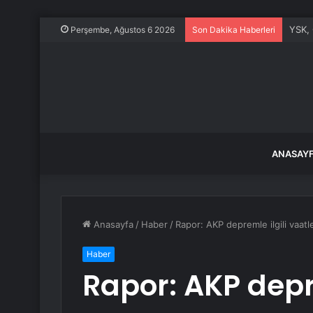
YSK, 
Perşembe, Ağustos 6 2026
Son Dakika Haberleri
ANASAY
Anasayfa
/
Haber
/
Rapor: AKP depremle ilgili vaat
Haber
Rapor: AKP depre