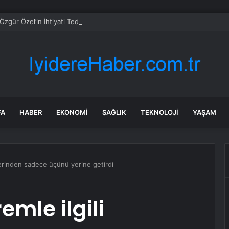
Özgür Özel’in İhtiyati Tedbir Başvurusunu Reddetti
FA
HABER
EKONOMI
SAĞLIK
TEKNOLOJI
YAŞAM
lerinden sadece üçünü yerine getirdi
mle ilgili