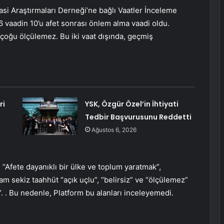
si Araştırmaları Derneği’ne bağlı Vaatler İnceleme
6 vaadin 10’u afet sonrası önlem alma vaadi oldu.
 çoğu ölçülemez. Bu iki vaat dışında, geçmiş
ri
YSK, Özgür Özel’in İhtiyati
Tedbir Başvurusunu Reddetti
Ağustos 6, 2026
, “Afete dayanıklı bir ülke ve toplum yaratmak”,
lam sekiz taahhüt “açık uçlu”, “belirsiz” ve “ölçülemez”
”. . Bu nedenle, Platform bu alanları inceleyemedi.