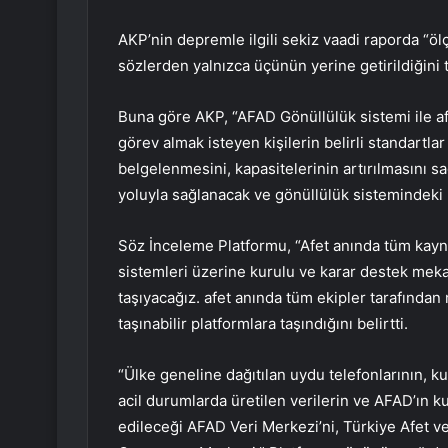
AKP’nin depremle ilgili sekiz vaadi raporda “ölç
sözlerden yalnızca üçünün yerine getirildiğini te
Buna göre AKP, “AFAD Gönüllülük sistemi ile a
görev almak isteyen kişilerin belirli standartl
belgelenmesini, kapasitelerinin artırılmasını s
yoluyla sağlanacak ve gönüllülük sistemindeki 
Söz İnceleme Platformu, “Afet anında tüm kaynak
sistemleri üzerine kurulu ve karar destek mek
taşıyacağız. afet anında tüm ekipler tarafında
taşınabilir platformlara taşındığını belirtti.
“Ülke geneline dağıtılan uydu telefonlarının, kur
acil durumlarda üretilen verilerin ve AFAD’ın k
edileceği AFAD Veri Merkezi’ni, Türkiye Afet 