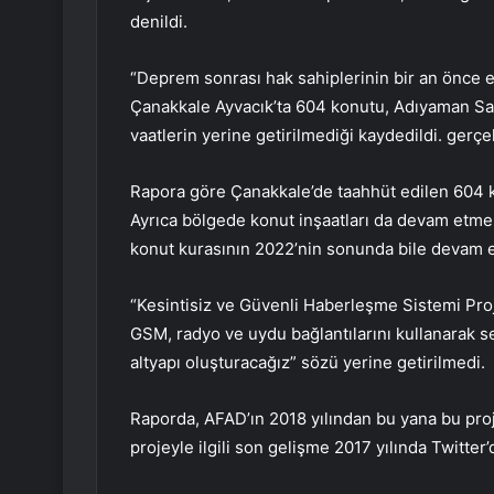
denildi.
“Deprem sonrası hak sahiplerinin bir an önce ev
Çanakkale Ayvacık’ta 604 konutu, Adıyaman Sam
vaatlerin yerine getirilmediği kaydedildi. gerçek
Rapora göre Çanakkale’de taahhüt edilen 604 kon
Ayrıca bölgede konut inşaatları da devam etmekt
konut kurasının 2022’nin sonunda bile devam et
“Kesintisiz ve Güvenli Haberleşme Sistemi Projes
GSM, radyo ve uydu bağlantılarını kullanarak s
altyapı oluşturacağız” sözü yerine getirilmedi.
Raporda, AFAD’ın 2018 yılından bu yana bu projey
projeyle ilgili son gelişme 2017 yılında Twitter’