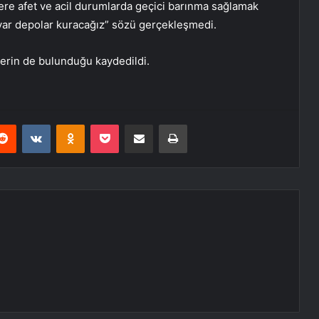
ere afet ve acil durumlarda geçici barınma sağlamak
yar depolar kuracağız” sözü gerçekleşmedi.
erin de bulunduğu kaydedildi.
erest
Reddit
VKontakte
Odnoklassniki
Pocket
E-Posta ile paylaş
Yazdır