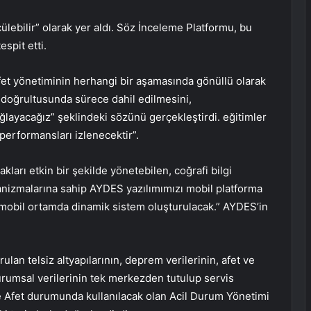
ülebilir” olarak yer aldı. Söz İnceleme Platformu, bu
spit etti.
fet yönetiminin herhangi bir aşamasında gönüllü olarak
ar doğrultusunda sürece dahil edilmesini,
ağlayacağız” şeklindeki sözünü gerçekleştirdi. eğitimler
performansları izlenecektir”.
ları etkin bir şekilde yönetebilen, coğrafi bilgi
anizmalarına sahip AYDES yazılımımızı mobil platforma
n mobil ortamda dinamik sistem oluşturulacak.” AYDES’in
ulan telsiz altyapılarının, deprem verilerinin, afet ve
urumsal verilerinin tek merkezden tutulup servis
ve Afet durumunda kullanılacak olan Acil Durum Yönetimi