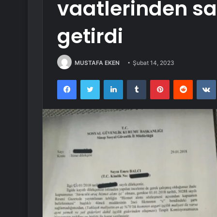
vaatlerinden s
getirdi
MUSTAFA EKEN
Şubat 14, 2023
Facebook
Twitter
LinkedIn
Tumblr
Pinterest
Reddit