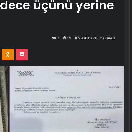
adece üçünü yerine
0
19
2 dakika okuma süresi
VKontakte
Odnoklassniki
Pocket