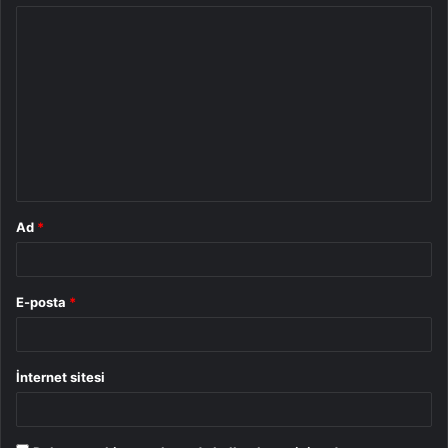
Y
o
r
u
m
*
Ad
*
E-posta
*
İnternet sitesi