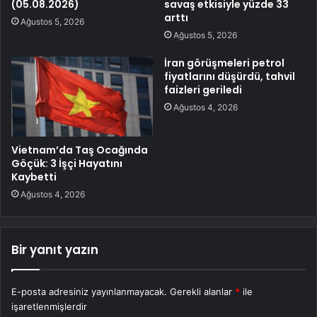
(05.08.2026)
savaş etkisiyle yüzde 33
arttı
Ağustos 5, 2026
Ağustos 5, 2026
İran görüşmeleri petrol
fiyatlarını düşürdü, tahvil
faizleri geriledi
Ağustos 4, 2026
Vietnam’da Taş Ocağında
Göçük: 3 İşçi Hayatını
Kaybetti
Ağustos 4, 2026
Bir yanıt yazın
E-posta adresiniz yayınlanmayacak.
Gerekli alanlar
*
ile
işaretlenmişlerdir