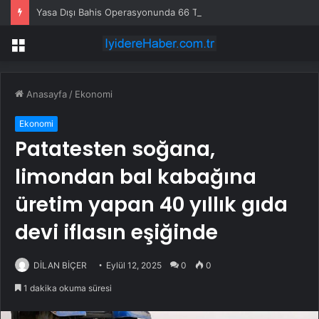
Yasa Dışı Bahis Operasyonunda 66 Tutuklama
Menü
Anasayfa
/
Ekonomi
Ekonomi
Patatesten soğana,
limondan bal kabağına
üretim yapan 40 yıllık gıda
devi iflasın eşiğinde
DİLAN BİÇER
Eylül 12, 2025
0
0
1 dakika okuma süresi