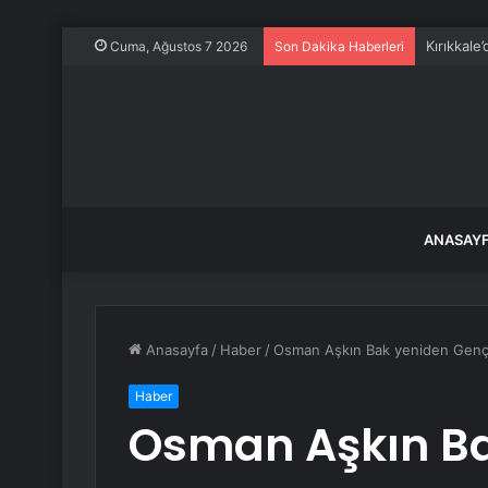
Kırıkkale
Cuma, Ağustos 7 2026
Son Dakika Haberleri
ANASAY
Anasayfa
/
Haber
/
Osman Aşkın Bak yeniden Gençl
Haber
Osman Aşkın Ba