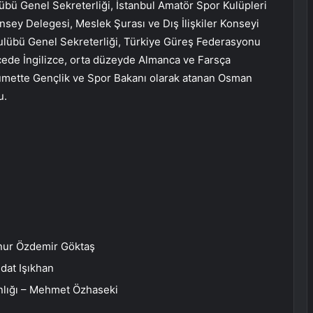
übü Genel Sekreterliği, İstanbul Amatör Spor Kulüpleri
sey Delegesi, Meslek Şurası ve Dış İlişkiler Konseyi
Kulübü Genel Sekreterliği, Türkiye Güreş Federasyonu
cede İngilizce, orta düzeyde Almanca ve Farsça
ükümette Gençlik ve Spor Bakanı olarak atanan Osman
u.
inur Özdemir Göktaş
dat Işıkhan
kanlığı – Mehmet Özhaseki