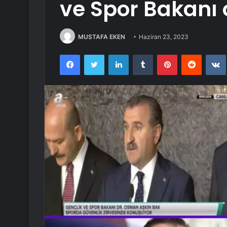
ve Spor Bakanı 
MUSTAFA EKEN
Haziran 23, 2023
Facebook
Twitter
LinkedIn
Tumblr
Pinterest
Reddit