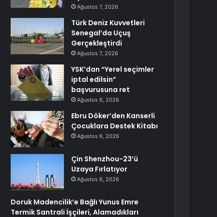
Ağustos 7, 2026
Türk Deniz Kuvvetleri
Senegal’da Uçuş
Gerçekleştirdi
Ağustos 7, 2026
YSK’dan “Yerel seçimler
iptal edilsin”
başvurusuna ret
Ağustos 6, 2026
Ebru Döker’den Kanserli
Çocuklara Destek Kitabı
Ağustos 6, 2026
Çin Shenzhou-23’ü
Uzaya Fırlatıyor
Ağustos 6, 2026
Doruk Madencilik’e Bağlı Yunus Emre
Termik Santrali İşçileri, Alamadıkları