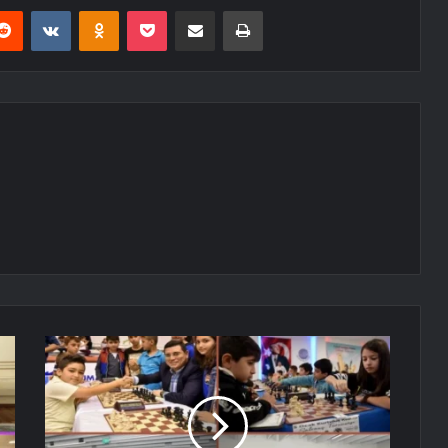
erest
Reddit
VKontakte
Odnoklassniki
Pocket
E-Posta ile paylaş
Yazdır