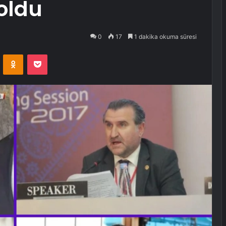
oldu
0
17
1 dakika okuma süresi
VKontakte
Odnoklassniki
Pocket