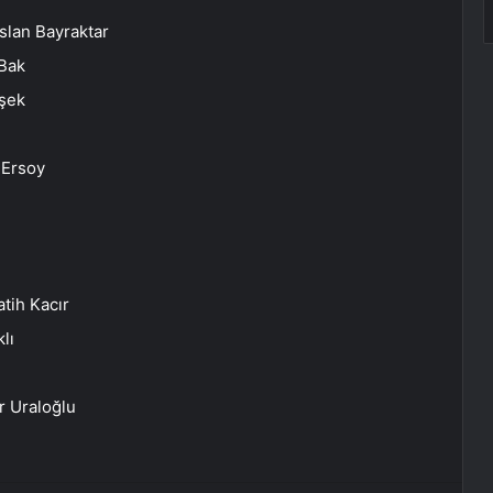
rslan Bayraktar
 Bak
mşek
 Ersoy
tih Kacır
lı
r Uraloğlu