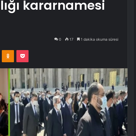
ığı kararnamesi
0
17
1 dakika okuma süresi
VKontakte
Odnoklassniki
Pocket