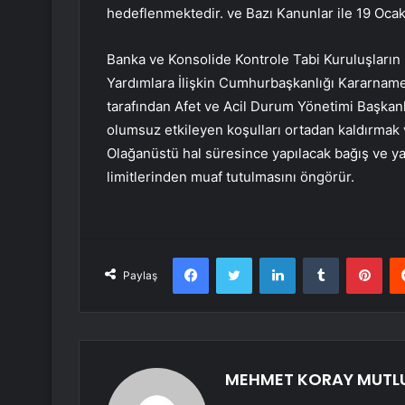
hedeflenmektedir. ve Bazı Kanunlar ile 19 Oc
Banka ve Konsolide Kontrole Tabi Kuruluşların
Yardımlara İlişkin Cumhurbaşkanlığı Kararnames
tarafından Afet ve Acil Durum Yönetimi Başkan
olumsuz etkileyen koşulları ortadan kaldırmak v
Olağanüstü hal süresince yapılacak bağış ve y
limitlerinden muaf tutulmasını öngörür.
Facebook
Twitter
LinkedIn
Tumblr
Pint
Paylaş
MEHMET KORAY MUTL