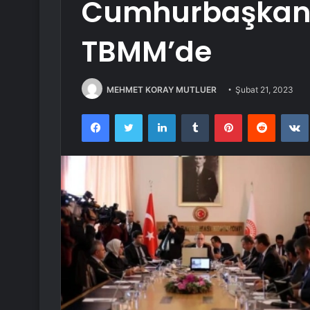
Cumhurbaşkanl
TBMM’de
MEHMET KORAY MUTLUER
Şubat 21, 2023
Facebook
Twitter
LinkedIn
Tumblr
Pinterest
Reddit