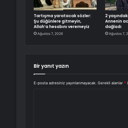
Tartışma yaratacak sözler:
2 yaşındaki
Şu düğünlere gitmeyin,
Annenin acı
Allah’a hesabını veremeyiz
dağladı
Ağustos 7, 2026
Ağustos 7, 
Bir yanıt yazın
E-posta adresiniz yayınlanmayacak.
Gerekli alanlar
*
i
Y
o
r
u
m