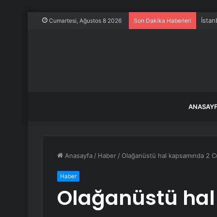
İstan
Cumartesi, Ağustos 8 2026
Son Dakika Haberleri
ANASAY
Anasayfa
/
Haber
/
Olağanüstü hal kapsamında 2 
Haber
Olağanüstü ha