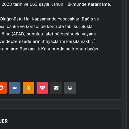
ak 2023 tarih ve 663 sayılı Kanun Hükmünde Kararname.
 Olağanüstü Hal Kapsamında Yapacakları Bağış ve
i, banka ve konsolide kontrole tabi kuruluşlar
lığına (AFAD) sunuldu. afet bölgesindeki yaşamı
e depremzedelerin ihtiyaçlarını karşılamaktır. )
ardımların Bankacılık Kanununda belirlenen bağış
erest
Reddit
VKontakte
Odnoklassniki
Pocket
E-Posta ile paylaş
Yazdır
UER