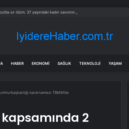
bul’da sır ölüm: 37 yaşındaki kadın savcının evinde ölü bulundu!
FA
HABER
EKONOMI
SAĞLIK
TEKNOLOJI
YAŞAM
Cumhurbaşkanlığı kararnamesi TBMM’de
l kapsamında 2