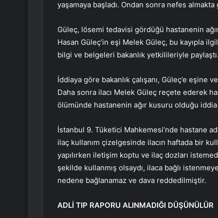
yaşamaya başladı. Ondan sonra nefes almakta 
Güleç, lösemi tedavisi gördüğü hastanenin ağır b
Hasan Güleç’in eşi Melek Güleç, bu kayıpla ilgili
bilgi ve belgeleri bakanlık yetkilileriyle paylaştı
İddiaya göre bakanlık çalışanı, Güleç’e eşine v
Daha sonra ilacı Melek Güleç reçete ederek ha
ölümünde hastanenin ağır kusuru olduğu iddia 
İstanbul 9. Tüketici Mahkemesi’nde hastane adı
ilaç kullanım çizelgesinde ilacın haftada bir kull
yapılırken iletişim koptu ve ilaç dozları isteme
şekilde kullanmış olsaydı, ilaca bağlı istenmey
nedene bağlanamaz ve dava reddedilmiştir.
ADLİ TIP RAPORU ALINMADIĞI DÜŞÜNÜLÜR