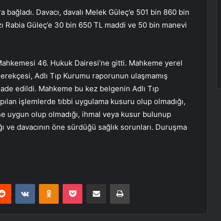
a bağladı. Davacı, davalı Melek Güleç’e 501 bin 860 bin
zı Rabia Güleç’e 30 bin 650 TL maddi ve 50 bin manevi
e Mahkemesi 46. Hukuk Dairesi’ne gitti. Mahkeme yerel
gerekçesi, Adlı Tıp Kurumu raporunun ulaşmamış
ade edildi. Mahkeme bu kez belgenin Adlı Tıp
pılan işlemlerde tıbbi uygulama kusuru olup olmadığı,
ine uygun olup olmadığı, ihmal veya kusur bulunup
ğı ve davacının öne sürdüğü sağlık sorunları. Duruşma
erest
Reddit
VKontakte
Odnoklassniki
Pocket
E-Posta ile paylaş
Yazdır