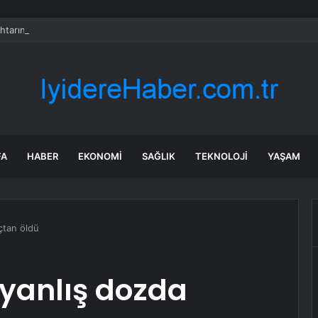
 ihtarına uymayan ehliyetsiz ve alkollü sürücüye 450 bin TL ceza
FA
HABER
EKONOMI
SAĞLIK
TEKNOLOJI
YAŞAM
çtan öldü
 yanlış dozda