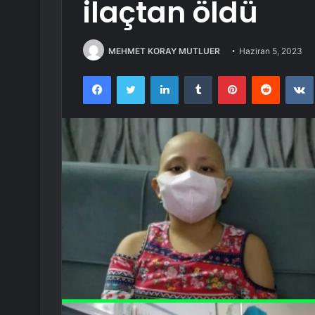
ilaçtan öldü
MEHMET KORAY MUTLUER
Haziran 5, 2023
Facebook
Twitter
LinkedIn
Tumblr
Pinterest
Reddit