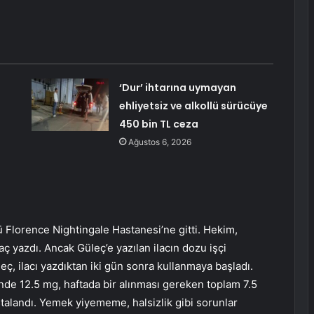
‘Dur’ ihtarına uymayan
ehliyetsiz ve alkollü sürücüye
450 bin TL ceza
Ağustos 6, 2026
 Florence Nightingale Hastanesi’ne gitti. Hekim,
aç yazdı. Ancak Güleç’e yazılan ilacın dozu işçi
leç, ilacı yazdıktan iki gün sonra kullanmaya başladı.
nde 12.5 mg, haftada bir alınması gereken toplam 7.5
talandı. Yemek yiyememe, halsizlik gibi sorunlar