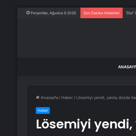
‘Dur’
Perşembe, Ağustos 6 2026
Son Dakika Haberleri
ANASAY
Anasayfa
/
Haber
/
Lösemiyi yendi, yanlış dozda ila
Haber
Lösemiyi yendi,