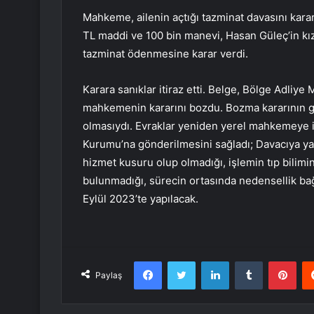
Mahkeme, ailenin açtığı tazminat davasını karar
TL maddi ve 100 bin manevi, Hasan Güleç’in kı
tazminat ödenmesine karar verdi.
Karara sanıklar itiraz etti. Belge, Bölge Adliy
mahkemenin kararını bozdu. Bozma kararının 
olmasıydı. Evraklar yeniden yerel mahkemeye i
Kurumu’na gönderilmesini sağladı; Davacıya ya
hizmet kusuru olup olmadığı, işlemin tıp bilim
bulunmadığı, sürecin ortasında nedensellik ba
Eylül 2023’te yapılacak.
Facebook
Twitter
LinkedIn
Tumblr
Pint
Paylaş