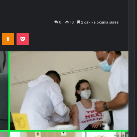
0
16
2 dakika okuma süresi
VKontakte
Odnoklassniki
Pocket