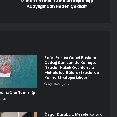
Muharrem İnce Cumhurbaşkanlığı
Adaylığından Neden Çekildi?
Zafer Partisi Genel Başkanı
Özdağ Samsun’da Konuştu:
“İktidar Hukuk Oyunlarıyla
Muhalefeti Bölerek İktidarda
Kalma Stratejisi İzliyor”
Ağustos 6, 2026
eniz Dibi Temizliği
2026
Özgür Karabat: Mesele Koltuk