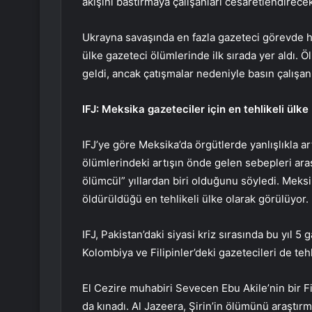
akışını bastırmaya çalışanları cesaretlendirecek
Ukrayna savaşında en fazla gazeteci görevde ha
ülke gazeteci ölümlerinde ilk sırada yer aldı. 
geldi, ancak çatışmalar nedeniyle basın çalışanla
IFJ: Meksika gazeteciler için en tehlikeli ülke
IFJ’ye göre Meksika’da örgütlerde yanlışlıkla a
ölümlerindeki artışın önde gelen sebepleri ara
ölümcül” yıllardan biri olduğunu söyledi. Meks
öldürüldüğü en tehlikeli ülke olarak görülüyor.
IFJ, Pakistan’daki siyasi kriz sırasında bu yıl 5
Kolombiya ve Filipinler’deki gazetecileri de teh
El Cezire muhabiri Sevecen Ebu Akile’nin bir F
da kınadı. Al Jazeera, Şirin’in ölümünü araştı