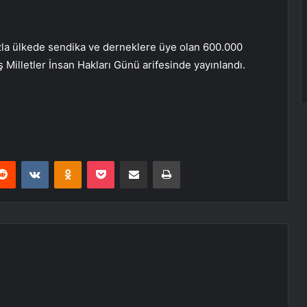
azla ülkede sendika ve derneklere üye olan 600.000
ş Milletler İnsan Hakları Günü arifesinde yayınlandı.
erest
Reddit
VKontakte
Odnoklassniki
Pocket
E-Posta ile paylaş
Yazdır