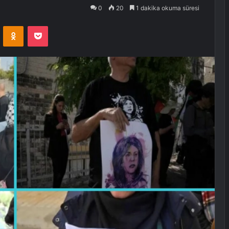
0
20
1 dakika okuma süresi
VKontakte
Odnoklassniki
Pocket