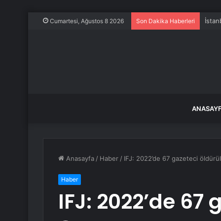
İstan
Cumartesi, Ağustos 8 2026
Son Dakika Haberleri
ANASAY
Anasayfa
/
Haber
/
IFJ: 2022’de 67 gazeteci öldürü
Haber
IFJ: 2022’de 67 