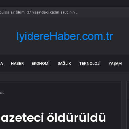
bul’da sır ölüm: 37 yaşındaki kadın savcının evinde ölü bulundu!
FA
HABER
EKONOMI
SAĞLIK
TEKNOLOJI
YAŞAM
ldü
gazeteci öldürüldü