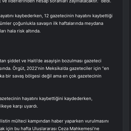
 ve liderlerinden hesap soranları zayıflatacaktır.” dedi.
yatını kaybederken, 12 gazetecinin hayatını kaybettiği
Ölümler çoğunlukla savaşın ilk haftalarında meydana
rı hala risk altında.
rtan şiddet ve Haiti’de asayişin bozulması gazeteci
sında. Örgüt, 2022’nin Meksika’da gazeteciler için “en
ika bir savaş bölgesi değil ama en çok gazetecinin
 gazetecinin hayatını kaybettiğini kaydederken,
likeye karşı uyardı.
ilistin mülteci kampından haber yaparken vurulmasını
rmak için bu hafta Uluslararası Ceza Mahkemesi’ne