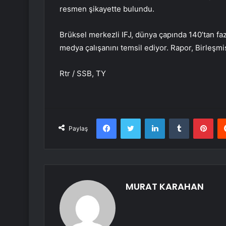
resmen şikayette bulundu.
Brüksel merkezli IFJ, dünya çapında 140’tan f
medya çalışanını temsil ediyor. Rapor, Birleşmi
Rtr / SSB, TY
Facebook
Twitter
LinkedIn
Tumblr
Pint
Paylaş
MURAT KARAHAN