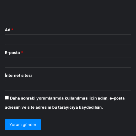
m
*
Ad
*
E-posta
*
İnternet sitesi
Daha sonraki yorumlarımda kullanılması için adım, e-posta
adresim ve site adresim bu tarayıcıya kaydedilsin.