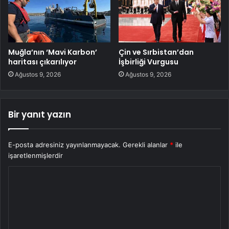
Muğla’nın ‘Mavi Karbon’
Çin ve Sırbistan’dan
haritası çıkarılıyor
İşbirliği Vurgusu
Ağustos 9, 2026
Ağustos 9, 2026
Bir yanıt yazın
E-posta adresiniz yayınlanmayacak.
Gerekli alanlar
*
ile
işaretlenmişlerdir
Y
o
r
u