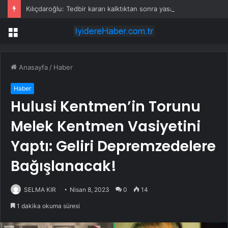
Kılıçdaroğlu: Tedbir kararı kalktıktan sonra yasal zeminde kurultay olur
Menü
Anasayfa
/
Haber
Haber
Hulusi Kentmen’in Torunu
Melek Kentmen Vasiyetini
Yaptı: Geliri Depremzedelere
Bağışlanacak!
SELMA KIR
Nisan 8, 2023
0
14
1 dakika okuma süresi