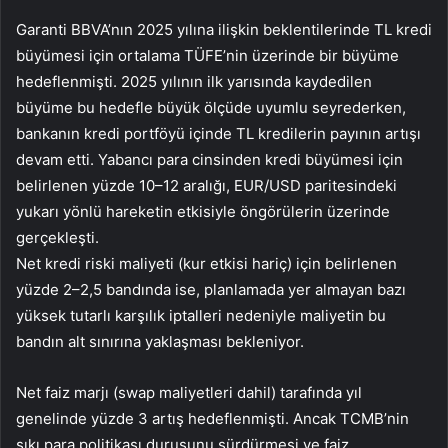
Garanti BBVA’nın 2025 yılına ilişkin beklentilerinde TL kredi
büyümesi için ortalama TÜFE’nin üzerinde bir büyüme
hedeflenmişti. 2025 yılının ilk yarısında kaydedilen
büyüme bu hedefle büyük ölçüde uyumlu seyrederken,
bankanın kredi portföyü içinde TL kredilerin payının artışı
devam etti. Yabancı para cinsinden kredi büyümesi için
belirlenen yüzde 10–12 aralığı, EUR/USD paritesindeki
yukarı yönlü hareketin etkisiyle öngörülerin üzerinde
gerçekleşti.
Net kredi riski maliyeti (kur etkisi hariç) için belirlenen
yüzde 2–2,5 bandında ise, planlamada yer almayan bazı
yüksek tutarlı karşılık iptalleri nedeniyle maliyetin bu
bandın alt sınırına yaklaşması bekleniyor.
Net faiz marjı (swap maliyetleri dahil) tarafında yıl
genelinde yüzde 3 artış hedeflenmişti. Ancak TCMB’nin
sıkı para politikası duruşunu sürdürmesi ve faiz