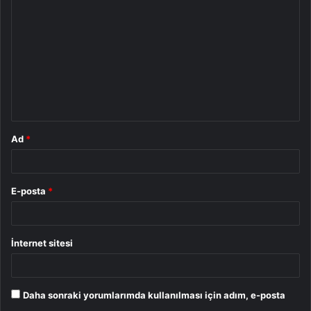
o
r
u
m
*
Ad
*
E-posta
*
İnternet sitesi
Daha sonraki yorumlarımda kullanılması için adım, e-posta