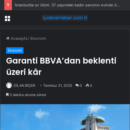
İstanbul’da sır ölüm: 37 yaşındaki kadın savcının evinde ölü bulundu!
Menü
Anasayfa
/
Ekonomi
Ekonomi
Garanti BBVA’dan beklenti
üzeri kâr
DİLAN BİÇER
Temmuz 31, 2025
0
0
3 dakika okuma süresi