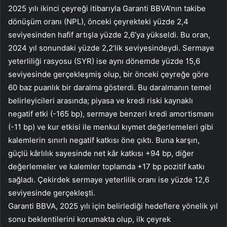
2025 yılı ikinci çeyreği itibarıyla Garanti BBVA’nın takibe
dönüşüm oranı (NPL), önceki çeyrekteki yüzde 2,4
seviyesinden hafif artışla yüzde 2,6’ya yükseldi. Bu oran,
2024 yıl sonundaki yüzde 2,2’lik seviyesindeydi. Sermaye
yeterliliği rasyosu (SYR) ise aynı dönemde yüzde 15,6
seviyesinde gerçekleşmiş olup, bir önceki çeyreğe göre
60 baz puanlık bir daralma gösterdi. Bu daralmanın temel
belirleyicileri arasında; piyasa ve kredi riski kaynaklı
negatif etki (-165 bp), sermaye benzeri kredi amortismanı
(-11 bp) ve kur etkisi ile menkul kıymet değerlemeleri gibi
kalemlerin sınırlı negatif katkısı öne çıktı. Buna karşın,
güçlü kârlılık sayesinde net kâr katkısı +94 bp, diğer
değerlemeler ve kalemler toplamda +17 bp pozitif katkı
sağladı. Çekirdek sermaye yeterlilik oranı ise yüzde 12,6
seviyesinde gerçekleşti.
Garanti BBVA, 2025 yılı için belirlediği hedeflere yönelik yıl
sonu beklentilerini korumakta olup, ilk çeyrek