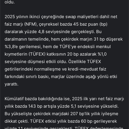
oldu.
2025 yılının ikinci çeyreğinde swap maliyetleri dahil net
faiz marjı (NFM), çeyreksel bazda 45 baz puan (bp)
daralarak yüzde 4,8 seviyesinde gerçekleşti. Bu
daralmanın temelinde, hem çekirdek marjın 31 bp düşerek
%3,8’e gerilemesi, hem de TÜFE’ye endeksli menkul
kıymetlerin (TÜFEX) katkısının 20 bp azalarak %1,0
seviyesine düşmesi etkili oldu. Özellikle TÜFEX
getirilerindeki normalleşme ve kredi-mevduat faiz
farkındaki sınırlı baskı, marjlar üzerinde aşağı yönlü etki
yarattı.
Kümülatif bazda bakıldığında ise, 2025 ilk yarı net faiz marjı
yıllık bazda 143 bp artışla yüzde 5,1 seviyesine yükseldi.
Bu yükselişte çekirdek marjdaki 207 bp’lik yıllık iyileşme
dikkat çekti. TÜFEX etkisi yıllık bazda 60 bp gerileyerek
yüzde 1,1 seviyesinde gerçekleşti. TÜFEX değerlemesinde