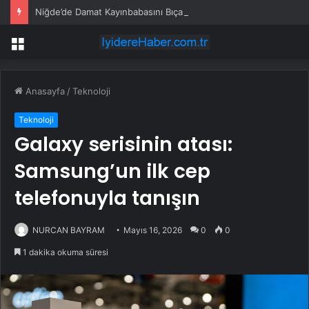
Niğde’de Damat Kayınbabasını Bıçakladı
Menü
Anasayfa
/
Teknoloji
Teknoloji
Galaxy serisinin atası:
Samsung’un ilk cep
telefonuyla tanışın
NURCAN BAYRAM
Mayıs 16, 2026
0
0
1 dakika okuma süresi