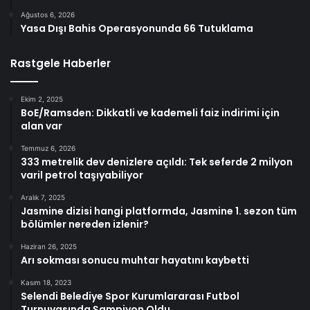
Ağustos 6, 2026
Yasa Dışı Bahis Operasyonunda 66 Tutuklama
Rastgele Haberler
Ekim 2, 2025
BoE/Ramsden: Dikkatli ve kademeli faiz indirimi için
alan var
Temmuz 6, 2026
333 metrelik dev denizlere açıldı: Tek seferde 2 milyon
varil petrol taşıyabiliyor
Aralık 7, 2025
Jasmine dizisi hangi platformda, Jasmine 1. sezon tüm
bölümler nereden izlenir?
Haziran 26, 2025
Arı sokması sonucu muhtar hayatını kaybetti
Kasım 18, 2023
Selendi Belediye Spor Kurumlararası Futbol
Turnuvasında Şampiyon Oldu