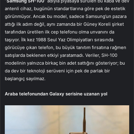
“
Samsung SH-100
” adıyla piyasaya sürülen bu kaba ve dev
antenli cihaz, bugünün standartlarına göre pek de estetik
görünmüyor. Ancak bu model, sadece Samsung’un pazara
attığı ilk adım değil, aynı zamanda bir Güney Koreli şirket
tarafından üretilen ilk cep telefonu olma unvanını da
taşıyor. İlk kez 1988 Seul Yaz Olimpiyatları sırasında
görücüye çıkan telefon, bu büyük tanıtım fırsatına rağmen
satışlarda beklenen etkiyi yaratamadı. Veriler, SH-100
modelinin yalnızca birkaç bin adet sattığını gösteriyor; bu
da dev bir teknoloji serüveni için pek de parlak bir
başlangıç sayılmaz.
Araba telefonundan Galaxy serisine uzanan yol