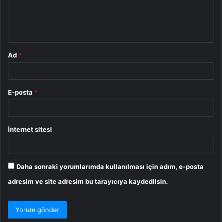
m
*
Ad
*
E-posta
*
İnternet sitesi
Daha sonraki yorumlarımda kullanılması için adım, e-posta
adresim ve site adresim bu tarayıcıya kaydedilsin.