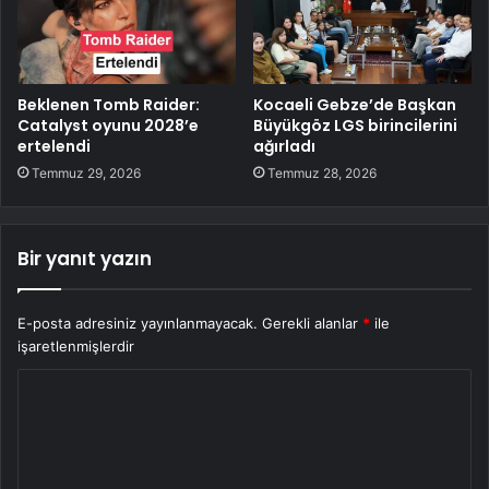
Beklenen Tomb Raider:
Kocaeli Gebze’de Başkan
Catalyst oyunu 2028’e
Büyükgöz LGS birincilerini
ertelendi
ağırladı
Temmuz 29, 2026
Temmuz 28, 2026
Bir yanıt yazın
E-posta adresiniz yayınlanmayacak.
Gerekli alanlar
*
ile
işaretlenmişlerdir
Y
o
r
u