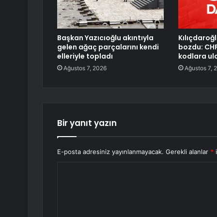
Başkan Yazıcıoğlu akıntıyla
Kılıçdaroğl
gelen ağaç parçalarını kendi
bozdu: CHP
elleriyle topladı
kodlara ul
Ağustos 7, 2026
Ağustos 7, 
Bir yanıt yazın
E-posta adresiniz yayınlanmayacak.
Gerekli alanlar
*
i
Y
o
r
u