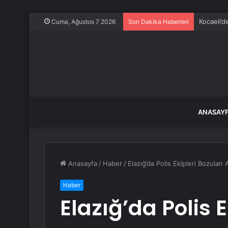
Kocaeli’d
Cuma, Ağustos 7 2026
Son Dakika Haberleri
ANASAY
Anasayfa
/
Haber
/
Elazığ’da Polis Ekipleri Bozulan 
Haber
Elazığ’da Polis 