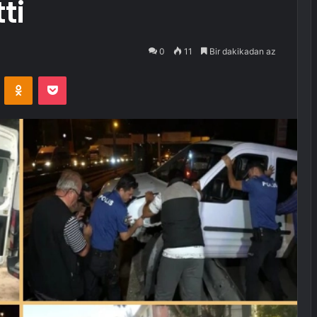
ti
0
11
Bir dakikadan az
VKontakte
Odnoklassniki
Pocket