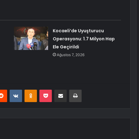
Kocaeli’de Uyuşturucu
Operasyonu: 1.7 Milyon Hap
Ele Geçirildi
Ağustos 7, 2026
erest
Reddit
VKontakte
Odnoklassniki
Pocket
E-Posta ile paylaş
Yazdır