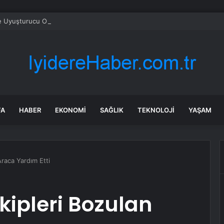
e Uyuşturucu Operasyonu: 1.7 Milyon Hap Ele Geçirildi
FA
HABER
EKONOMI
SAĞLIK
TEKNOLOJI
YAŞAM
Araca Yardım Etti
Ekipleri Bozulan