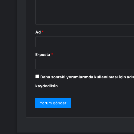
m
*
Ad
*
E-posta
*
Daha sonraki yorumlarımda kullanılması için adı
kaydedilsin.