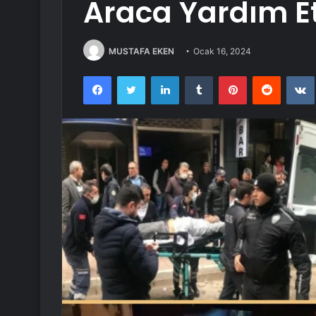
Araca Yardım Et
MUSTAFA EKEN
Ocak 16, 2024
Facebook
Twitter
LinkedIn
Tumblr
Pinterest
Reddit