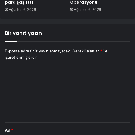
para şaşırttı
Operasyonu
Ağustos 6, 2026
Ağustos 6, 2026
Bir yanıt yazın
E-posta adresiniz yayınlanmayacak.
Gerekli alanlar
*
ile
işaretlenmişlerdir
Y
o
r
u
m
*
Ad
*