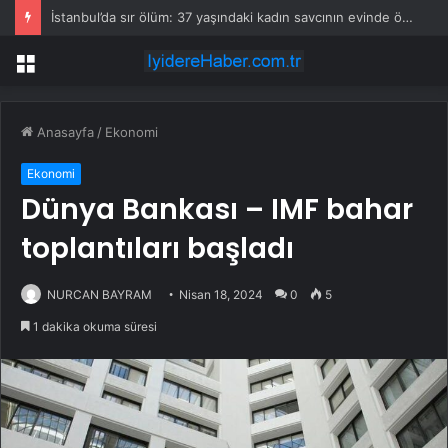
İstanbul’da sır ölüm: 37 yaşındaki kadın savcının evinde ölü bulundu!
Menü
Anasayfa
/
Ekonomi
Ekonomi
Dünya Bankası – IMF bahar
toplantıları başladı
NURCAN BAYRAM
Nisan 18, 2024
0
5
1 dakika okuma süresi