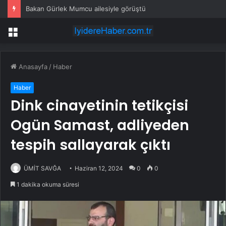
Bakan Gürlek Mumcu ailesiyle görüştü
Menü
Anasayfa
/
Haber
Haber
Dink cinayetinin tetikçisi
Ogün Samast, adliyeden
tespih sallayarak çıktı
ÜMİT SAVĞA
Haziran 12, 2024
0
0
1 dakika okuma süresi