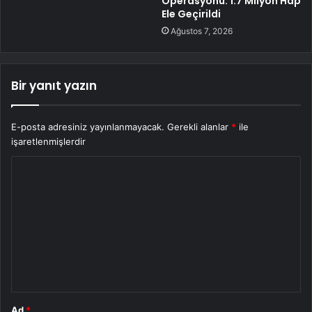
Operasyonu: 1.7 Milyon Hap
Ele Geçirildi
Ağustos 7, 2026
Bir yanıt yazın
E-posta adresiniz yayınlanmayacak.
Gerekli alanlar
*
ile
işaretlenmişlerdir
Y
o
r
u
m
*
Ad
*