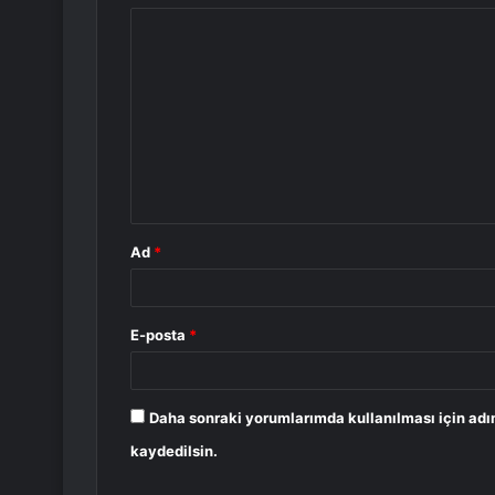
Y
o
r
u
m
*
Ad
*
E-posta
*
Daha sonraki yorumlarımda kullanılması için adı
kaydedilsin.