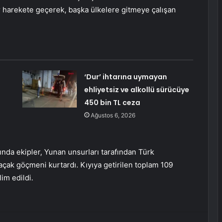
er harekete geçerek, başka ülkelere gitmeye çalışan
‘Dur’ ihtarına uymayan
ehliyetsiz ve alkollü sürücüye
450 bin TL ceza
Ağustos 6, 2026
ında ekipler, Yunan unsurları tarafından Türk
kaçak göçmeni kurtardı. Kıyıya getirilen toplam 109
im edildi.
erest
Reddit
VKontakte
Odnoklassniki
Pocket
E-Posta ile paylaş
Yazdır