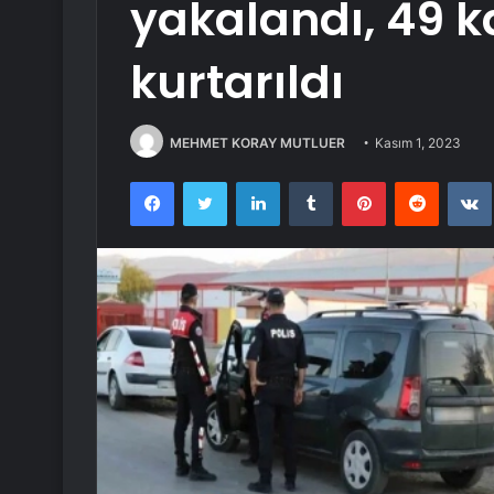
yakalandı, 49 
kurtarıldı
MEHMET KORAY MUTLUER
Kasım 1, 2023
Facebook
Twitter
LinkedIn
Tumblr
Pinterest
Reddit