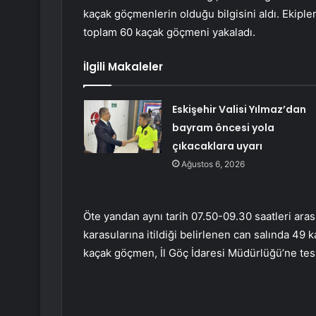
kaçak göçmenlerin olduğu bilgisini aldı. Ekipl
toplam 60 kaçak göçmeni yakaladı.
İlgili Makaleler
Eskişehir Valisi Yılmaz’dan
bayram öncesi yola
çıkacaklara uyarı
Ağustos 6, 2026
Öte yandan aynı tarih 07.50-09.30 saatleri aras
karasularına itildiği belirlenen can salında 49 
kaçak göçmen, İl Göç İdaresi Müdürlüğü’ne tesl
Facebook
Twitter
LinkedIn
Tumblr
Pint