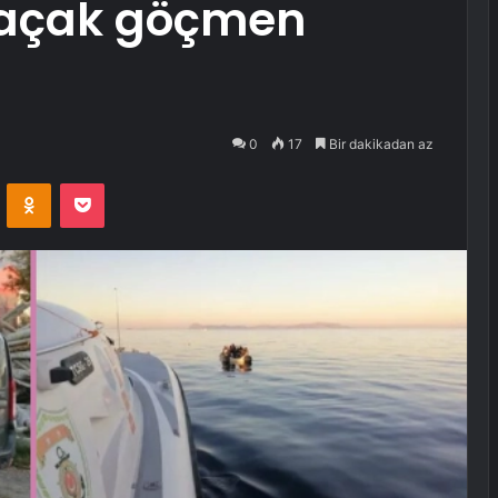
kaçak göçmen
0
17
Bir dakikadan az
VKontakte
Odnoklassniki
Pocket