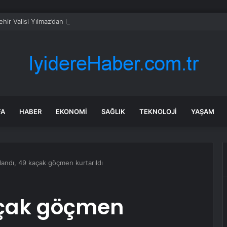
ehir Valisi Yılmaz’dan bayram öncesi yola çıkacaklara uyarı
FA
HABER
EKONOMI
SAĞLIK
TEKNOLOJI
YAŞAM
andı, 49 kaçak göçmen kurtarıldı
açak göçmen