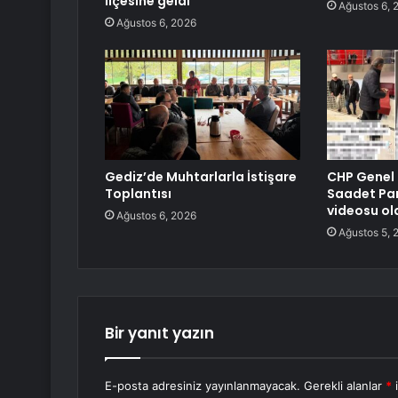
ilçesine geldi
Ağustos 6, 
Ağustos 6, 2026
Gediz’de Muhtarlarla İstişare
CHP Genel 
Toplantısı
Saadet Par
videosu ol
Ağustos 6, 2026
Ağustos 5, 
Bir yanıt yazın
E-posta adresiniz yayınlanmayacak.
Gerekli alanlar
*
i