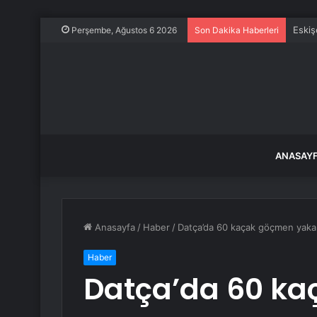
Eskiş
Perşembe, Ağustos 6 2026
Son Dakika Haberleri
ANASAY
Anasayfa
/
Haber
/
Datça’da 60 kaçak göçmen yakal
Haber
Datça’da 60 k