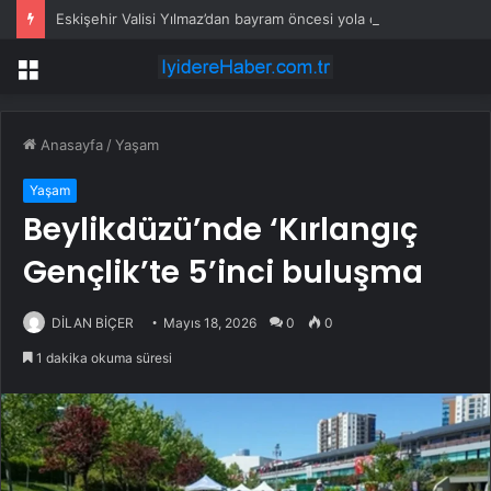
Eskişehir Valisi Yılmaz’dan bayram öncesi yola çıkacaklara uyarı
Menü
Anasayfa
/
Yaşam
Yaşam
Beylikdüzü’nde ‘Kırlangıç
Gençlik’te 5’inci buluşma
DİLAN BİÇER
Mayıs 18, 2026
0
0
1 dakika okuma süresi