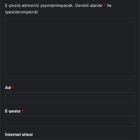
E-posta adresiniz yayınlanmayacak.
Gerekli alanlar
*
ile
işaretlenmişlerdir
Y
o
r
u
m
*
Ad
*
E-posta
*
İnternet sitesi