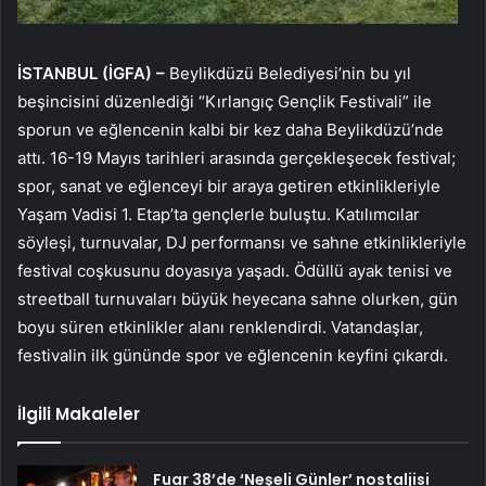
İSTANBUL (İGFA) –
Beylikdüzü Belediyesi’nin bu yıl
beşincisini düzenlediği “Kırlangıç Gençlik Festivali” ile
sporun ve eğlencenin kalbi bir kez daha Beylikdüzü’nde
attı. 16-19 Mayıs tarihleri arasında gerçekleşecek festival;
spor, sanat ve eğlenceyi bir araya getiren etkinlikleriyle
Yaşam Vadisi 1. Etap’ta gençlerle buluştu. Katılımcılar
söyleşi, turnuvalar, DJ performansı ve sahne etkinlikleriyle
festival coşkusunu doyasıya yaşadı. Ödüllü ayak tenisi ve
streetball turnuvaları büyük heyecana sahne olurken, gün
boyu süren etkinlikler alanı renklendirdi. Vatandaşlar,
festivalin ilk gününde spor ve eğlencenin keyfini çıkardı.
İlgili Makaleler
Fuar 38’de ‘Neşeli Günler’ nostaljisi