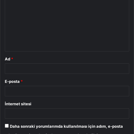
o
r
u
m
*
Ad
*
E-posta
*
İnternet sitesi
Daha sonraki yorumlarımda kullanılması için adım, e-posta