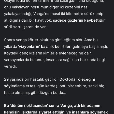
Olayın iddia edilen tarihlerinde kasırga/fırtına olduğuna,
onu yakalayan hortumun diğer iki kuzenini nasıl
yakalayamadığı, Vanga’nın nasıl iki kilometre sürüklenip
atıldığına dair bir kayıt yok.
sadece gözlerini kaybetti
Bir
sürü soru işareti de var…
Sonra Vanga körler okuluna gitti, eğitim aldı. Ama bu
yıllarda
‘vizyonların’ bazı ilk belirtileri
gelmeye başlamıştı.
Köydeki genç kızların kimlerle evleneceğine dair
varsayımlarda bulunur, insanlara sağlıkları hakkında bilgi
verirdi.
29 yaşında bir hastalık geçirdi.
Doktorlar öleceğini
söyledi
ama ertesi gün kardeşi onu birdenbire, sanki hiç
hasta olmamış gibi düzgün buldu…
Bu ‘dönüm noktasından’ sonra Vanga, atlı bir adamın
kendisini ışıklarda ziyaret ettiğini ve insanlara söylemek