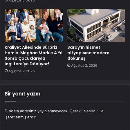
Ağustos 5, 2026
Kraliyet Ailesinde Sürpriz
Saray’ın hizmet
Hamle: Meghan Markle 4 Yıl
altyapısına modern
Sonra Çocuklarıyla
dokunuş
İngiltere’ye Dönüyor!
Ağustos 2, 2026
Ağustos 2, 2026
Bir yanıt yazın
E-posta adresiniz yayınlanmayacak.
Gerekli alanlar
*
ile
işaretlenmişlerdir
Y