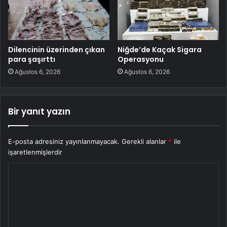
Dilencinin üzerinden çıkan
Niğde’de Kaçak Sigara
para şaşırttı
Operasyonu
Ağustos 6, 2026
Ağustos 6, 2026
Bir yanıt yazın
E-posta adresiniz yayınlanmayacak.
Gerekli alanlar
*
ile
işaretlenmişlerdir
Y
o
r
u