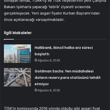
olmayan temas, TÜRK-İŞ ve TİSK heyetlerinin yeni Çalışma
Bakanı Işıkhan’a yapacağı ‘tebrik’ ziyareti sırasında
gerçekleşecek. Yeni asgari fiyatın Kurban Bayramı’ndan
önce açıklanacağı varsayılmaktadır.
İlgili Makaleler
Halkbank, ikincil halka arz süreci
başlattı
Ağustos 8, 2026
Goldman Sachs: Yen müdahalesi
doların rezerv para statüsünü tehdit
etmiyor
Ağustos 8, 2026
TİSK’in komisyonda 2016 yılında olduğu gibi asgari fiyat