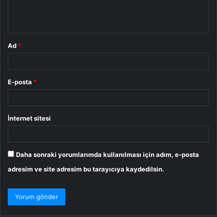
m
*
Ad
*
E-posta
*
İnternet sitesi
Daha sonraki yorumlarımda kullanılması için adım, e-posta
adresim ve site adresim bu tarayıcıya kaydedilsin.