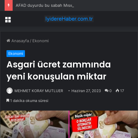
AFAD duyurdu bu sabah Mısır sallandı
Menü
Anasayfa
/
Ekonomi
Ekonomi
Asgari ücret zammında
yeni konuşulan miktar
MEHMET KORAY MUTLUER
Haziran 27, 2023
0
17
1 dakika okuma süresi